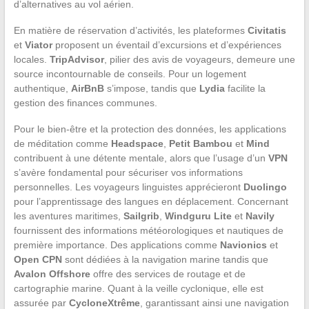
d’alternatives au vol aérien.
En matière de réservation d’activités, les plateformes
Civitatis
et
Viator
proposent un éventail d’excursions et d’expériences
locales.
TripAdvisor
, pilier des avis de voyageurs, demeure une
source incontournable de conseils. Pour un logement
authentique,
AirBnB
s’impose, tandis que
Lydia
facilite la
gestion des finances communes.
Pour le bien-être et la protection des données, les applications
de méditation comme
Headspace
,
Petit Bambou
et
Mind
contribuent à une détente mentale, alors que l’usage d’un
VPN
s’avère fondamental pour sécuriser vos informations
personnelles. Les voyageurs linguistes apprécieront
Duolingo
pour l’apprentissage des langues en déplacement. Concernant
les aventures maritimes,
Sailgrib
,
Windguru Lite
et
Navily
fournissent des informations météorologiques et nautiques de
première importance. Des applications comme
Navionics
et
Open CPN
sont dédiées à la navigation marine tandis que
Avalon Offshore
offre des services de routage et de
cartographie marine. Quant à la veille cyclonique, elle est
assurée par
CycloneXtrême
, garantissant ainsi une navigation