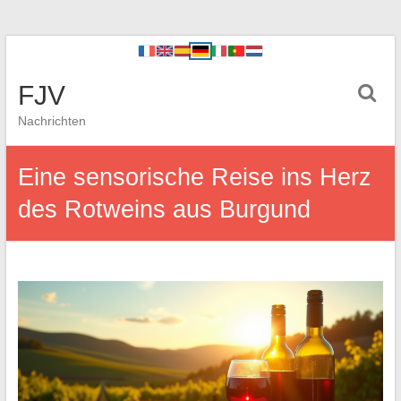
FJV
Nachrichten
Eine sensorische Reise ins Herz
des Rotweins aus Burgund