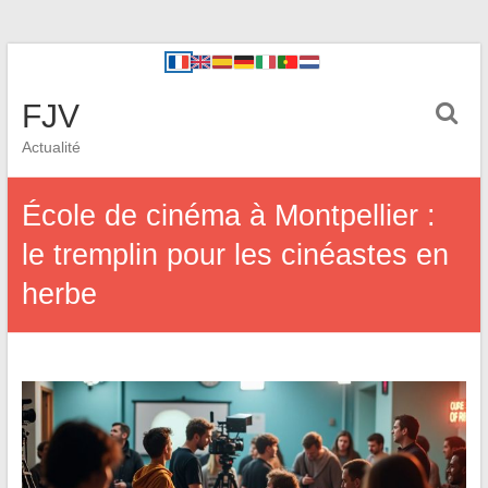
FJV
Actualité
École de cinéma à Montpellier :
le tremplin pour les cinéastes en
herbe