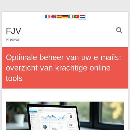
FJV
Nieuws
Optimale beheer van uw e-mails:
overzicht van krachtige online
tools