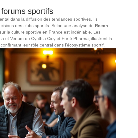
 forums sportifs
ntal dans la diffusion des tendances sportives. Ils
décisions des clubs sportifs. Selon une analyse de
Reech
sur la culture sportive en France est indéniable. Les
a et Venum ou Cynthia Cicy et Forté Pharma, illustrent la
confirmant leur rôle central dans l’écosystème sportif.