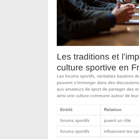
Les traditions et l’im
culture sportive en F
Les forums sportifs, véritables bastions d
peuvent s’immerger dans des discussions 
aux amateurs de sport de partager des ane
ainsi une culture commune autour de leur
Entité
Relation
forums sportifs
jouent un rôle
forums sportifs
influencent les op