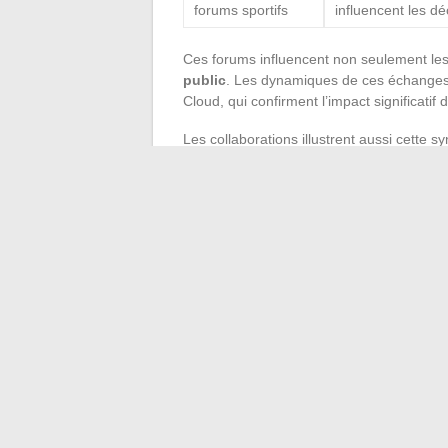
forums sportifs
influencent les dé
Ces forums influencent non seulement le
public
. Les dynamiques de ces échanges
Cloud, qui confirment l’impact significatif
Les collaborations illustrent aussi cette 
Pharma. Ces partenariats montrent comme
de valeurs dans le monde du sport.
Les forums ne sont pas simplement des l
dépassement
se rencontrent, influençant
anecdotes et récits partagés sur ces pla
éléments constitutifs d’une identité colle
←
Gestion optimale de vos courriels : to
Optimiser ses outils de travail dans l’
France
→