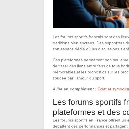
Les forums sportifs français sont des lieu
traditions bien ancrées. Des supporters d
son espace dédié où les discussions s’enf
Ces plateformes permettent non seulement
de tisser des liens entre fans de tous ho
mémorables et les pronostics sur les pro
soudée par l’amour du sport.
A lire en complément :
Éclat et symboli
Les forums sportifs 
plateformes et des
Les forums sportifs en France offrent un 
débattent des performances et partagent