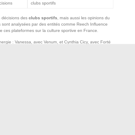
cisions
clubs sportifs
s décisions des
clubs sportifs
, mais aussi les opinions du
 sont analysées par des entités comme Reech Influence
 de ces plateformes sur la culture sportive en France.
synergie : Vanessa, avec Venum, et Cynthia Cicy, avec Forté
nt les forums deviennent des vecteurs de tendances et
ieux de discussion, mais des espaces où la
passion
et le
 profondément la vie sociale et sportive du pays. Les
teformes ne sont pas seulement des témoignages, mais des
ctive qui transcende les simples performances sportives.
ur d’horizon des outils en ligne performants
aéronautique : le cas de grandes compagnies comme Air