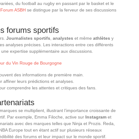
riées, du football au rugby en passant par le basket et le
,
Forum ASBH
se distingue par la ferveur de ses discussions
s forums sportifs
urs.
Journalistes sportifs
,
analystes
et même
athlètes
y
es analyses précises. Les interactions entre ces différents
t une expertise supplémentaire aux discussions.
œur du Vin Rouge de Bourgogne
ouvent des informations de première main.
r affiner leurs prédictions et analyses.
our comprendre les attentes et critiques des fans.
artenariats
marques se multiplient, illustrant l’importance croissante de
if. Par exemple, Emma Filoche, active sur
Instagram
et
enariats avec des marques telles que Ninja et Prozis. Reda,
NBA Europe tout en étant actif sur plusieurs réseaux
dibilité des forums et leur impact sur le monde sportif.