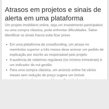
Atrasos em projetos e sinais de
alerta em uma plataforma
Um projeto imobiliário online, seja um investimento participativo
ou uma compra clássica, pode enfrentar dificuldades. Saber
identificar os sinais fracos evita ficar preso.
Em uma plataforma de crowdfunding, um atraso no
reembolso superior a três meses deve acionar um pedido de
explicação por escrito ao responsável pelo projeto
A ausência de relatórios regulares (no mínimo trimestrais) é
um indicador de má gestão
Para uma compra clássica, um anúncio online há vários
meses sem redução de preço sugere um imóvel
supervalorizado ou um problema não visível nas fotos
Diversificar seus investimentos em vários projetos e
plataformas
limita a exposição a um único calote. Este
princípio, válido em finanças, se aplica com a mesma lógica ao
investimento imobiliário participativo.