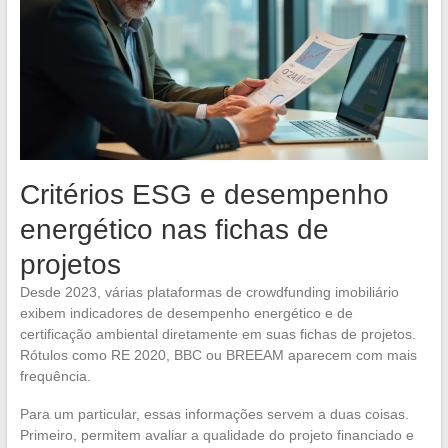
Critérios ESG e desempenho
energético nas fichas de
projetos
Desde 2023, várias plataformas de crowdfunding imobiliário
exibem indicadores de desempenho energético e de
certificação ambiental diretamente em suas fichas de projetos.
Rótulos como RE 2020, BBC ou BREEAM aparecem com mais
frequência.
Para um particular, essas informações servem a duas coisas.
Primeiro, permitem avaliar a qualidade do projeto financiado e