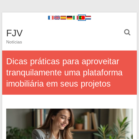
FJV
Notícias
Dicas práticas para aproveitar
tranquilamente uma plataforma
imobiliária em seus projetos