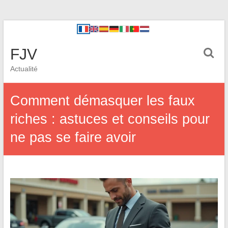
FJV
Actualité
Comment démasquer les faux
riches : astuces et conseils pour
ne pas se faire avoir