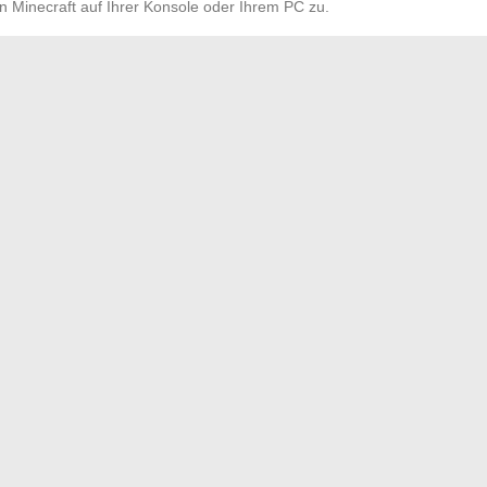
n Minecraft auf Ihrer Konsole oder Ihrem PC zu.
.
ie
https://aka.ms/remoteconnect
. Dieser Link bietet einen
s Fehlers
remoteconnect
.
weiterhin besteht, wenden Sie sich an den
technischen
s. Ihre spezialisierte Unterstützung kann Lösungen für
xe Netzwerkprobleme anbieten.
 auf die besten Webmail-Plattformen
wischen Zwillingsseelen: eine untrennbare Verbindung
→