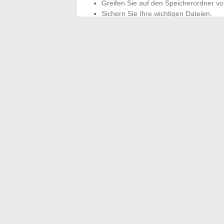
Greifen Sie auf den Speicherordner vo
Sichern Sie Ihre wichtigen Dateien.
Löschen Sie die beschädigten Dateien
Für detaillierte Anweisungen besuchen S
umfassenden Leitfaden zur Behebung de
Wenn das Problem trotz dieser Lösungen 
Support
von Microsoft oder Mojang Studio
spezifische Konfigurationen oder komple
←
E-Mail-Management optimieren: Fokus
Die Magie der Begegnung z