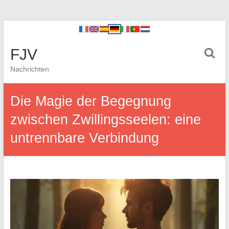
FJV
Nachrichten
Die Magie der Begegnung
zwischen Zwillingsseelen: eine
untrennbare Verbindung