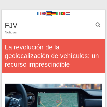
FJV
Noticias
La revolución de la
geolocalización de vehículos: un
recurso imprescindible