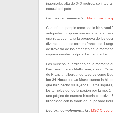
ingeniería, alta de 343 metros, se integra 
natural del país.
Lectura recomendada :
Maximizar tu exp
Continúa el periplo tomando la
Nacional 
autopistas, propone una escapada a travé
una ruta que narra la epopeya de los des
diversidad de los terroirs franceses. Lueg
de travesía de los amantes de la montañ
impresionantes, salpicados de puertos mít
Los museos, guardianes de la memoria aut
l’automobile en Mulhouse
, con su
Cole
de Francia, albergando tesoros como Buga
las 24 Horas de Le Mans
cuenta la histo
que han hecho su leyenda. Estos lugares,
los templos donde la pasión por la mecá
una página de nuestra historia colectiva.
urbanidad con la tradición, el pasado indus
Lectura complementaria :
MSC Cruceros: