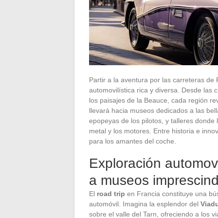
Partir a la aventura por las carreteras de
automovilística rica y diversa. Desde las 
los paisajes de la Beauce, cada región rev
llevará hacia museos dedicados a las bel
epopeyas de los pilotos, y talleres donde 
metal y los motores. Entre historia e inno
para los amantes del coche.
Exploración automovil
a museos imprescind
El
road trip
en Francia constituye una bú
automóvil. Imagina la esplendor del
Viadu
sobre el valle del Tarn, ofreciendo a los 