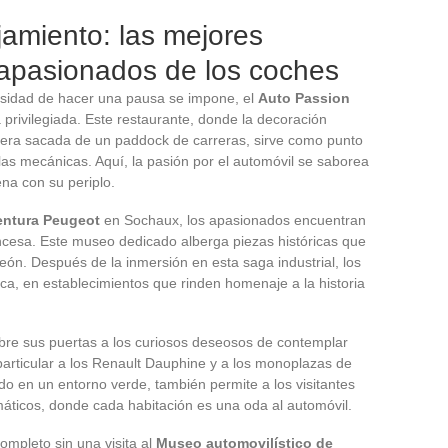
amiento: las mejores
 apasionados de los coches
esidad de hacer una pausa se impone, el
Auto Passion
privilegiada. Este restaurante, donde la decoración
era sacada de un paddock de carreras, sirve como punto
las mecánicas. Aquí, la pasión por el automóvil se saborea
na con su periplo.
entura Peugeot
en Sochaux, los apasionados encuentran
ncesa. Este museo dedicado alberga piezas históricas que
león. Después de la inmersión en esta saga industrial, los
ca, en establecimientos que rinden homenaje a la historia
re sus puertas a los curiosos deseosos de contemplar
articular a los Renault Dauphine y a los monoplazas de
o en un entorno verde, también permite a los visitantes
máticos, donde cada habitación es una oda al automóvil.
completo sin una visita al
Museo automovilístico de