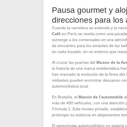
Pausa gourmet y aloj
direcciones para los
Cuando la carretera se extiende y la nec
Café
en París se revela como una parada 
sumerge a los comensales en una atmósf
de encuentro para los amantes de las bel
en cada bocado, en un entorno que resue
Al cruzar las puertas del
Museo de la Av
la historia de una marca emblemática fra
han marcado la evolución de la firma del 
visitantes pueden encontrar descanso cer
automovilística local.
En Bretaña, el
Manoir de l’automobile
ab
más de 400 vehículos, con una atención p
Fórmula 1. Este museo privado, establecid
prolongar su estancia en alojamientos te
El peregrinaje automovilístico no estaría 