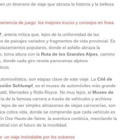
en un itinerario de viaje que abraza la historia y la belleza
eriencia de juego: los mejores trucos y consejos en línea
7
, arteria mítica que, lejos de la uniformidad de las
s de paisajes variados y fragmentos de vida provincial. Es
plazamientos populares, donde el asfalto abraza la
o, toma altura con la
Ruta de los Grandes Alpes
, camino
a, donde cada giro revela panoramas alpinos
icos.
omovilística, son etapas clave de este viaje. La
Cité de
cción Schlumpf
, es el museo de automóviles más grande
tti, Mercedes y Rolls-Royce. No muy lejos, el
Museo de
ria de la famosa carrera a través de vehículos y archivos
 lejos de ser simples almacenes de viejas carrocerías, son
nica cobra vida, donde se comprende que cada vehículo es
 En Oze Hauts-de-Seine, la aventura continúa, mezclando la
trial con el futuro de la movilidad.
 un viaje inolvidable por los océanos